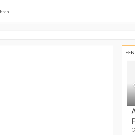
EEN
A
P
C