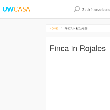
UW
CASA
HOME
FINCA IN ROJALES
Finca in Rojales