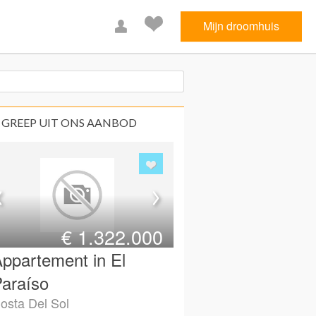
Mijn droomhuis
 GREEP UIT ONS AANBOD
€
1.322.000
ppartement in El
araíso
osta Del Sol