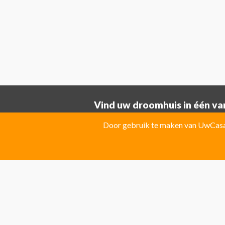
Vind uw droomhuis in één van
Provincie ALICANTE:
Door gebruik te maken van UwCasa 
Albatera
Albir
Algorfa
Almoradi
El Campello
El Carmoli
Elche
Fin
Jacarilla Hurchillo
Javea
La Marin
Pilar de la Horadada
Pinoso
Polo
Provincie Costa Blanca:
Benitachell
CATRAL
Ciudad Que
Las Colinas Golf Resort
Monforte 
Torremanzanas