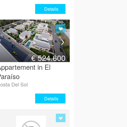
Details
€
524.600
ppartement in El
araíso
osta Del Sol
Details