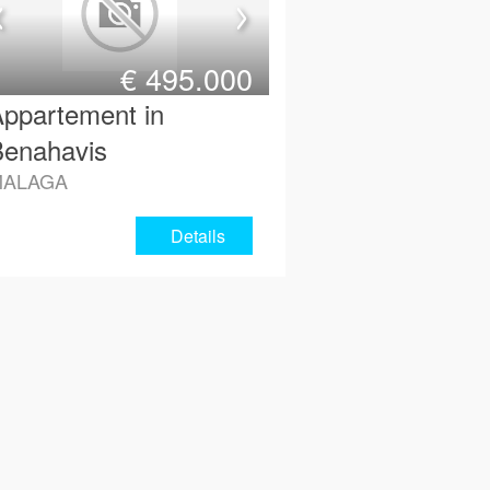
€
495.000
ppartement in
enahavis
MALAGA
Details