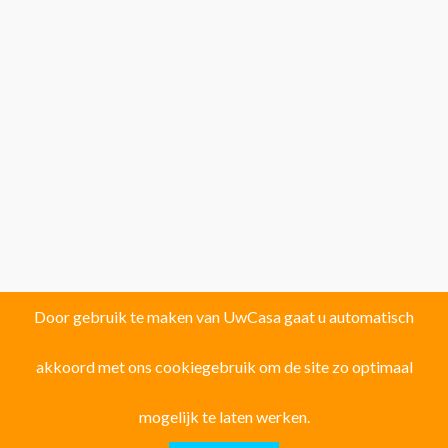
Door gebruik te maken van UwCasa gaat u automatisch
akkoord met ons cookiegebruik om de site zo optimaal
Vind uw droomhuis in één van de volgende
122 locaties!
mogelijk te laten werken.
Provincie ALICANTE: