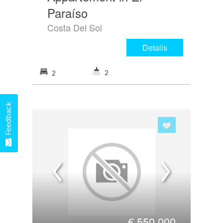
Paraíso
Costa Del Sol
Details
2
2
Feedback
€
550.000