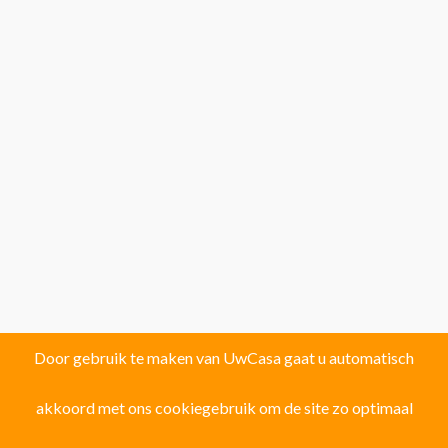
Door gebruik te maken van UwCasa gaat u automatisch
akkoord met ons cookiegebruik om de site zo optimaal
Vind uw droomhuis in één van de volgende
121 locaties!