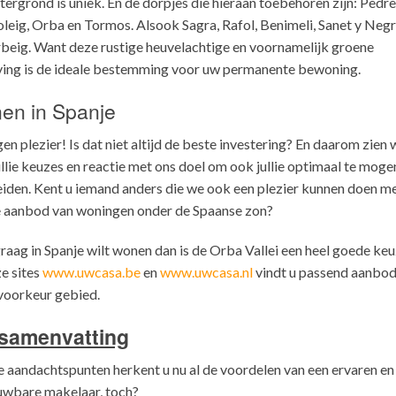
tergrond is uniek. En de dorpjes die hieraan toebehoren zijn: Pedre
leig, Orba en Tormos. Alsook Sagra, Rafol, Benimeli, Sanet y Negr
beig. Want deze rustige heuvelachtige en voornamelijk groene
ing is de ideale bestemming voor uw permanente bewoning.
en in Spanje
en plezier! Is dat niet altijd de beste investering? En daarom zien 
ullie keuzes en reactie met ons doel om ook jullie optimaal te moge
iden. Kent u iemand anders die we ook een plezier kunnen doen m
 aanbod van woningen onder de Spaanse zon?
graag in Spanje wilt wonen dan is de Orba Vallei een heel goede keu
e sites
www.uwcasa.be
en
www.uwcasa.nl
vindt u passend aanbod
voorkeur gebied.
samenvatting
e aandachtspunten herkent u nu al de voordelen van een ervaren en
uwbare makelaar, toch?