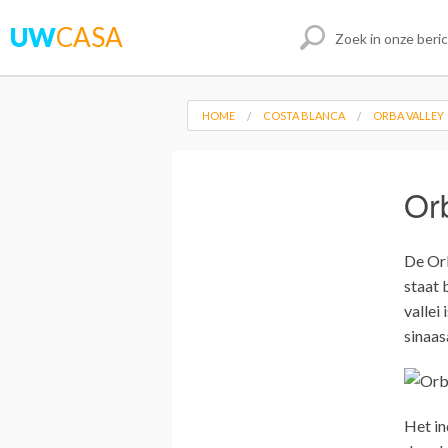
UW
CASA
HOME
COSTA BLANCA
ORBA VALLEY
Or
De Orb
staat 
vallei
sinaa
Het in