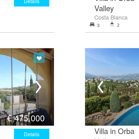
Details
Valley
Costa Blanca
2
3
€
475.000
Villa in Orba
Details