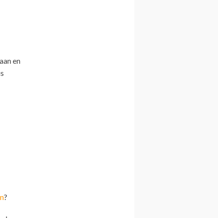
aan en
is
n
?