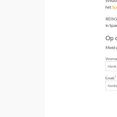
SPAAN
het
Sp
REISG
in Span
Op d
Meld u
Voorn
*
Email: