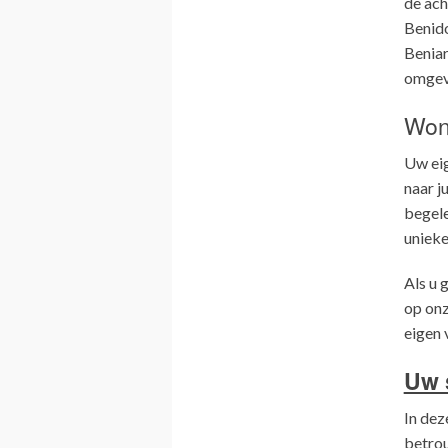
de ach
Benido
Beniar
omgev
Won
Uw eig
naar j
begele
unieke
Als u 
op onz
eigen 
Uw 
In dez
betro