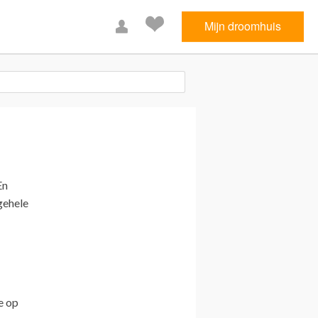
Mijn droomhuis
En
gehele
e op