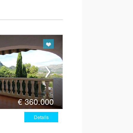
€
360.000
Details