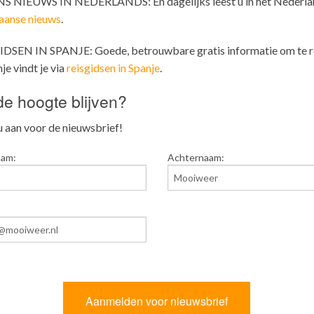
S NIEUWS IN NEDERLANDS: En dagelijks leest u in het Nederla
aanse nieuws
.
IDSEN IN SPANJE: Goede, betrouwbare gratis informatie om te r
je vindt je via
reisgidsen in Spanje
.
e hoogte blijven?
 aan voor de nieuwsbrief!
aam:
Achternaam: