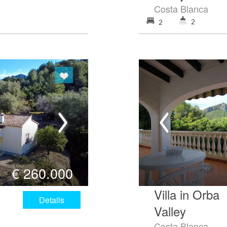
Costa Blanca
2
2
€
260.000
Villa in Orba
Details
Valley
Costa Blanca