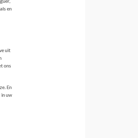
guer,
als en
we uit
n
et ons
ze. En
 in uw