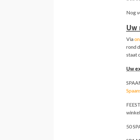
Nog ve
Uw 
Via
on
rond d
staat d
Uw ex
SPAAN
Spaan
FEEST
winke
50 SP