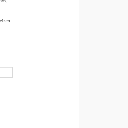
nds,
eizen