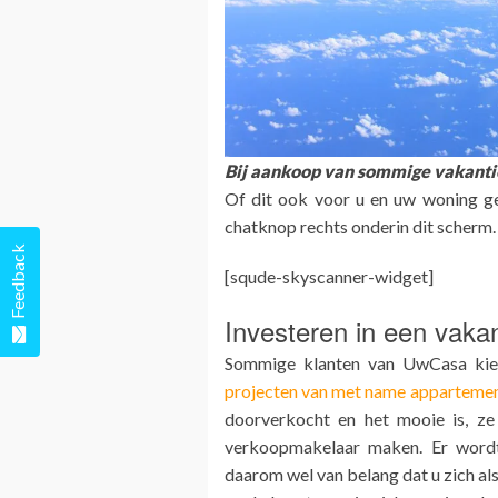
Bij aankoop van sommige vakantie
Of dit ook voor u en uw woning gel
chatknop rechts onderin dit scherm.
Feedback
[squde-skyscanner-widget]
Investeren in een vakan
Sommige klanten van UwCasa kie
projecten van met name apparteme
doorverkocht en het mooie is, z
verkoopmakelaar maken. Er wordt
daarom wel van belang dat u zich al