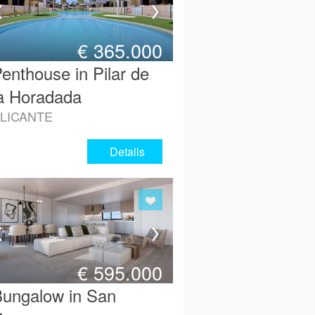
€
365.000
enthouse in Pilar de
a Horadada
LICANTE
Details
€
595.000
ungalow in San