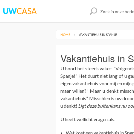
UW
CASA
HOME
VAKANTIEHUIS IN SPANJE
Vakantiehuis in 
U hoort het steeds vaker: “Volgende
Spanje!” Het duurt niet lang of u g
eigen vakantiehuis voor mij en mijn 
maar willen?” Maar u denkt misschi
vakantiehuis”. Misschien is uw droo
u denkt!
Ligt deze buitenkans nu oo
U heeft wellicht vragen als:
Wat kost een vakantiehuis in Span