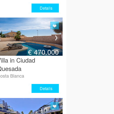
Details
€
470.000
illa in Ciudad
Quesada
osta Blanca
Details