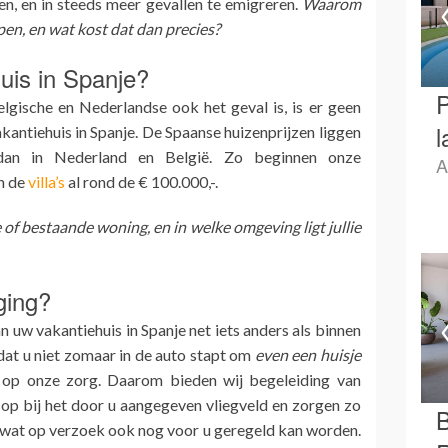
en, en in steeds meer gevallen te emigreren.
Waarom
pen, en wat kost dat dan precies?
uis in Spanje?
P
gische en Nederlandse ook het geval is, is er geen
l
antiehuis in Spanje. De Spaanse huizenprijzen liggen
dan in Nederland en België. Zo beginnen onze
A
n de
villa’s
al rond de € 100.000,-.
 of bestaande woning, en in welke omgeving ligt jullie
ging?
 uw vakantiehuis in Spanje net iets anders als binnen
dat u niet zomaar in de auto stapt om
even een huisje
op onze zorg. Daarom bieden wij begeleiding van
 op bij het door u aangegeven vliegveld en zorgen zo
B
, wat op verzoek ook nog voor u geregeld kan worden.