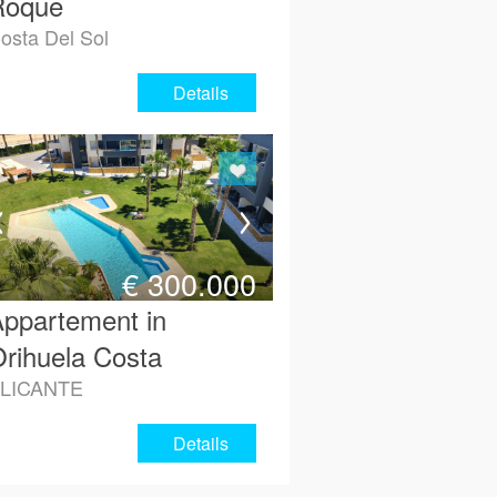
Roque
osta Del Sol
Details
€
300.000
ppartement in
rihuela Costa
LICANTE
Details