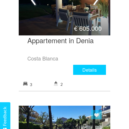
€
605.000
Appartement in Denia
Costa Blanca
Details
2
3
Feedback