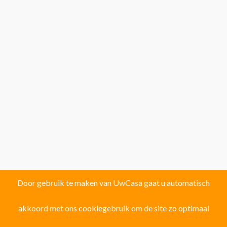
Door gebruik te maken van UwCasa gaat u automatisch
akkoord met ons cookiegebruik om de site zo optimaal
Vind uw droomhuis in één van de volgende