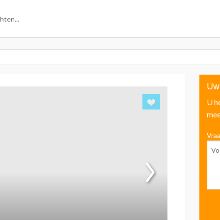
Uw
U h
mee
Vraa