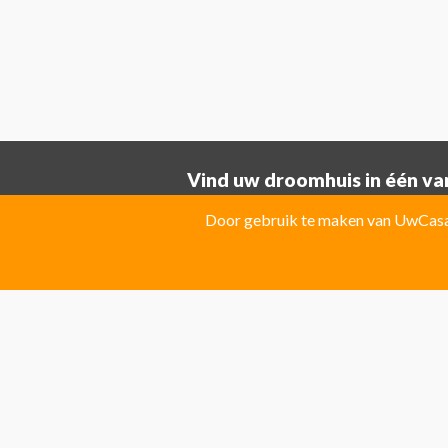
Vind uw droomhuis in één van
Provincie ALICANTE:
Door gebruik te maken van UwCasa 
Albatera
Albir
Algorfa
Almoradi
El Campello
El Carmoli
Elche
Fin
Jacarilla Hurchillo
Javea
La Marin
Pilar de la Horadada
Pinoso
Polo
Provincie Costa Blanca:
Benitachell
CATRAL
Ciudad Que
Las Colinas Golf Resort
Monforte 
Torremanzanas
Provincie Costa Calida: