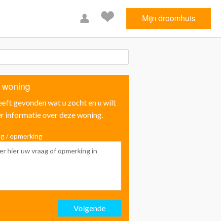
Mijn droomhuis
 woning
eeft gevonden wat u zocht en u wilt
r informatie over deze woning.
g / opmerking
Voornaam
Achternaam
Volgende
Email