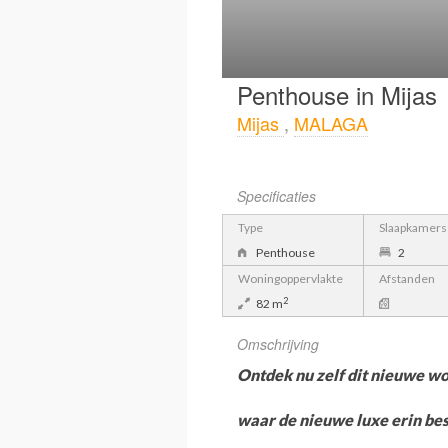
Penthouse in Mijas
Mijas
,
MALAGA
Specificaties
Type
Slaapkamers
Penthouse
2
Woningoppervlakte
Afstanden
2
82 m
Omschrijving
Ontdek nu zelf dit nieuwe wo
waar de nieuwe luxe erin best