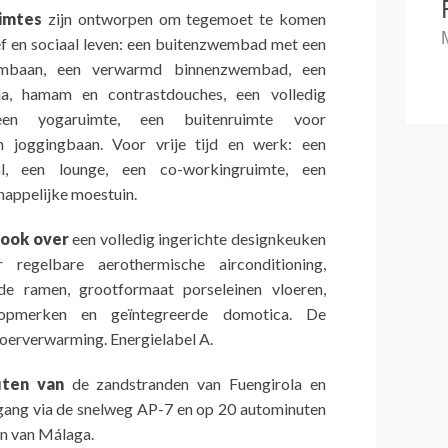
imtes
zijn ontworpen om tegemoet te komen
ief en sociaal leven: een buitenzwembad met een
embaan, een verwarmd binnenzwembad, een
a, hamam en contrastdouches, een volledig
, een yogaruimte, een buitenruimte voor
 joggingbaan. Voor vrije tijd en werk: een
al, een lounge, een co-workingruimte, een
appelijke moestuin.
 ook over
een volledig ingerichte designkeuken
regelbare aerothermische airconditioning,
e ramen, grootformaat porseleinen vloeren,
topmerken en geïntegreerde domotica. De
loerverwarming. Energielabel A.
ten van
de zandstranden van Fuengirola en
gang via de snelweg AP-7 en op 20 autominuten
en van Málaga.