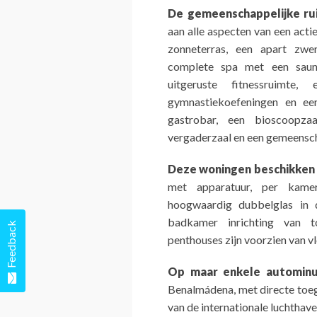
De gemeenschappelijke ru
aan alle aspecten van een act
zonneterras, een apart zw
complete spa met een saun
uitgeruste fitnessruimte
gymnastiekoefeningen en een
gastrobar, een bioscoopza
vergaderzaal en een gemeensch
Deze woningen beschikken
met apparatuur, per kamer 
hoogwaardig dubbelglas in d
badkamer inrichting van 
Feedback
penthouses zijn voorzien van v
Op maar enkele autominu
Benalmádena, met directe toe
van de internationale luchthav