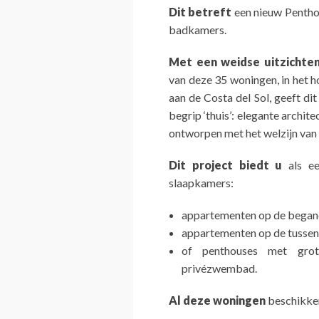
Dit betreft
een nieuw Penthou
badkamers.
Met een weidse uitzichte
van deze 35 woningen, in het h
aan de Costa del Sol, geeft di
begrip ‘thuis’: elegante archit
ontworpen met het welzijn van
Dit project biedt u
als ee
slaapkamers:
appartementen op de begane
appartementen op de tussen
of penthouses met grot
privézwembad.
Al deze woningen
beschikken