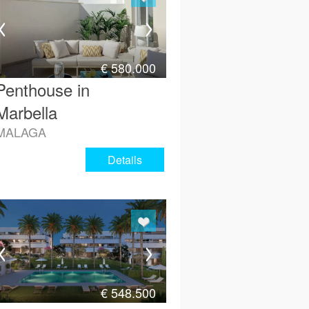
€
580.000
Penthouse in
Marbella
MALAGA
Details
€
548.500