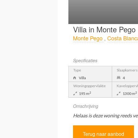
Villa in Monte Pego
Monte Pego
,
Costa Blanc
Specificaties
Type
Slaapkamers
Villa
4
Woningoppervlakte
Kavelopperv
2
2
195 m
1300 m
Omschrijving
Helaas is deze woning reeds ve
Terug naar aanbod