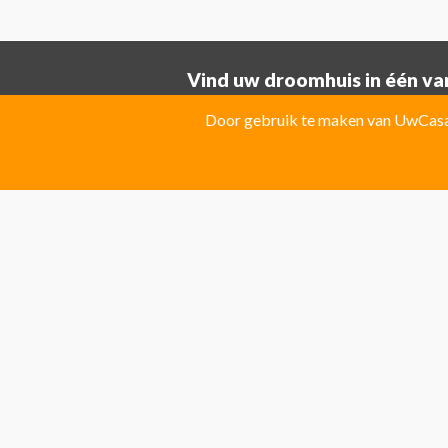
Vind uw droomhuis in één van
Provincie ALICANTE:
Door gebruik te maken van UwCasa 
Albatera
Albir
Algorfa
Almoradi
El Campello
El Carmoli
Elche
Fin
Jacarilla Hurchillo
Javea
La Marin
Pilar de la Horadada
Pinoso
Polo
Provincie Costa Blanca:
Benitachell
CATRAL
Ciudad Que
Las Colinas Golf Resort
Monforte 
Torremanzanas
Provincie Costa Calida:
Avileses
Baños y mendigo
Fuente
Provincie Costa Del Sol:
Algarrobo
Almogia
Álora
Arcos 
El Rosario
Elviria
Guaro
La Cala 