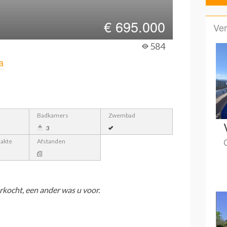
€
695.000
Ver
584
a
Badkamers
Zwembad
3
lakte
Afstanden
rkocht, een ander was u voor.