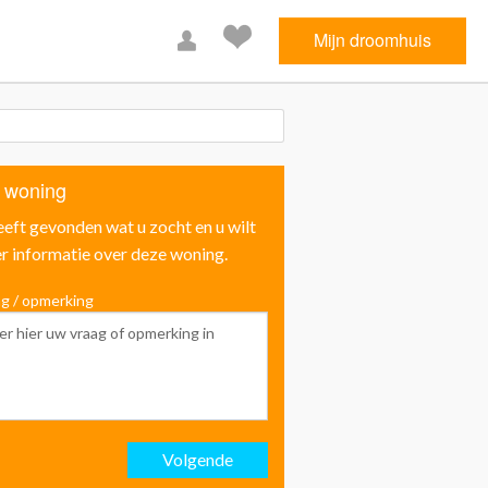
Mijn droomhuis
 woning
eeft gevonden wat u zocht en u wilt
r informatie over deze woning.
g / opmerking
Voornaam
Achternaam
Volgende
Email