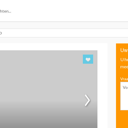
O
Uw
U h
mee
Vraa