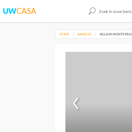
UW
CASA
HOME
AANBOD
VILLA IN MONTE PEG