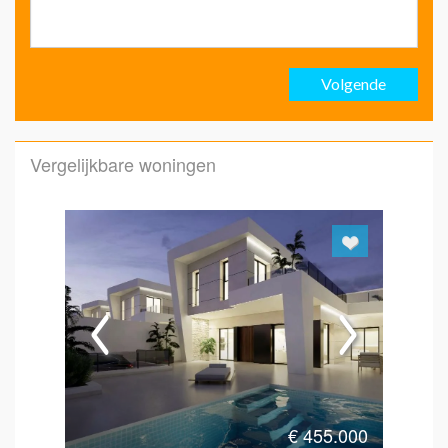
Ach
Volgende
Emai
Vergelijkbare woningen
Emai
Hoe 
€
455.000