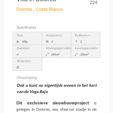
224
Dolores
,
Costa Blanca
Specificaties
Type
Slaapkamers
Badkamers
Villa
3
2
Zwembad
Woningoppervlakte
Kaveloppervlakte
2
2
183 m
256 m
Afstanden
Omschrijving
Ook u kunt nu eigentijds wonen in het hart
van de Vega Baja
Dit exclusieve nieuwbouwproject
is
gelegen in Dolores, een sfeervol stadje in de