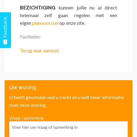
BEZICHTIGING
kunnen jullie nu al direct
helemaal zelf gaan regelen met een
Feedback
eigen
planvoorstel
op onze site.
Faciliteiten
Terug naar aanbod
Uw woning
U heeft gevonden wat u zocht en u wilt meer informatie
over deze woning.
Vraag / opmerking
Voo