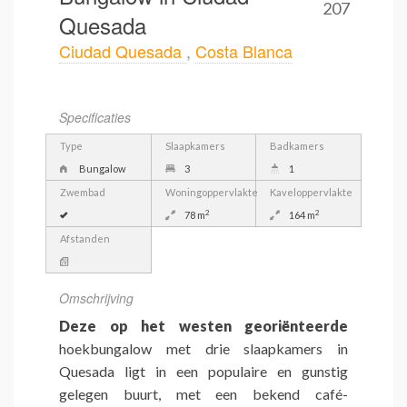
207
Quesada
Ciudad Quesada
,
Costa Blanca
Specificaties
Type
Slaapkamers
Badkamers
Bungalow
3
1
Zwembad
Woningoppervlakte
Kaveloppervlakte
2
2
78 m
164 m
Afstanden
Omschrijving
Deze op het westen georiënteerde
hoekbungalow met drie slaapkamers in
Quesada ligt in een populaire en gunstig
gelegen buurt, met een bekend café-