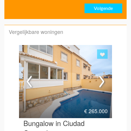
Volgende
Emai
Vergelijkbare woningen
Emai
Hoe 
€
265.000
Bungalow in Ciudad