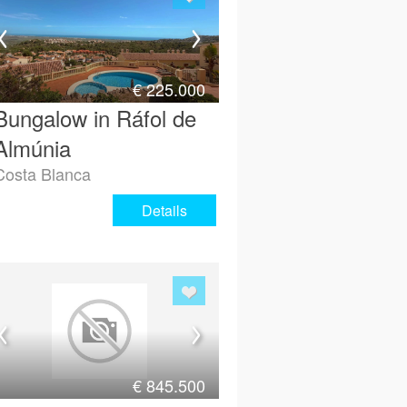
€
225.000
Bungalow in Ráfol de
Almúnia
Costa Blanca
Details
€
845.500