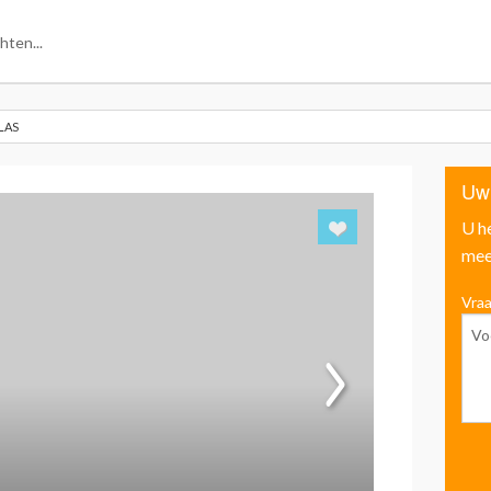
LAS
Uw
U h
mee
Vraa