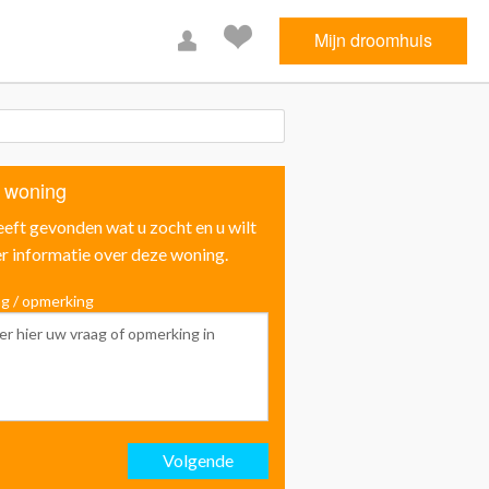
Mijn droomhuis
 woning
eeft gevonden wat u zocht en u wilt
r informatie over deze woning.
g / opmerking
Voornaam
Achternaam
Volgende
Email