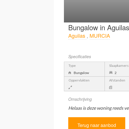
Bungalow in Aguila
Aguilas
,
MURCIA
Specificaties
Type
Slaapkamers
Bungalow
2
Oppervlakten
Afstanden
Omschrijving
Helaas is deze woning reeds ve
Terug naar aanbod