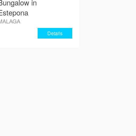
Bungalow in
Estepona
MALAGA
Details