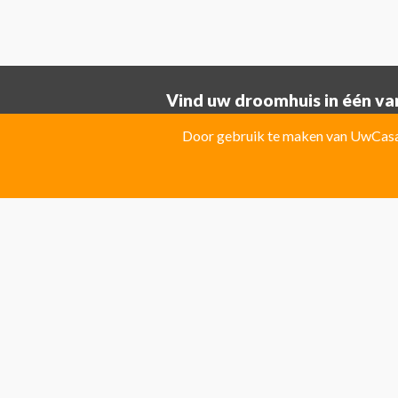
Vind uw droomhuis in één van
Provincie ALICANTE:
Door gebruik te maken van UwCasa 
Albatera
Albir
Algorfa
Almoradi
El Campello
El Carmoli
Elche
Fin
Jacarilla Hurchillo
Javea
La Marin
Pilar de la Horadada
Pinoso
Polo
Provincie Costa Blanca:
Benitachell
CATRAL
Ciudad Que
Las Colinas Golf Resort
Monforte 
Torremanzanas
Provincie Costa Calida:
Avileses
Baños y mendigo
Fuente
Provincie Costa Del Sol:
Algarrobo
Almogia
Álora
Arcos 