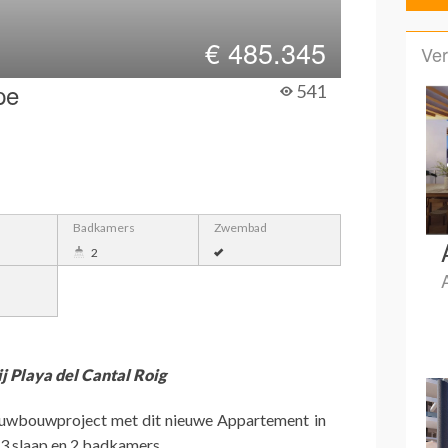
€
485.345
Ver
pe
541
Badkamers
Zwembad
2
 Playa del Cantal Roig
euwbouwproject met dit nieuwe Appartement in
3 slaap en 2 badkamers.