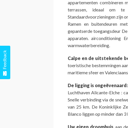
appartementen combineren mo
terrassen, ideaal om te
Standaardvoorzieningen zijn o
Ramen en buitendeuren met
gepantserde toegangsdeur De k
apparaten. airconditioning 
warmwaterbereiding.
Feedback
Calpe en de uitstekende b
toeristische bestemmingen aan
maritieme sfeer en Valenciaans
De ligging is ongeëvenaard:
Luchthaven Alicante-Elche : c
Snelle verbinding via de snel
van 25 km. De Koninklijke Ze
Blanco liggen op minder dan 3 
Uw eigen droomhuis
aan de