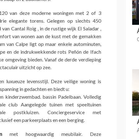
120 van deze moderne woningen met 2 of 3
drie elegante torens. Gelegen op slechts 450
an Cantal Roig , in de rustige wijk El Saladar ,
omfort van wonen aan de kust met de gemakken
um van Calpe ligt op maar enkele autominuten,
alpe en de indrukwekkende rots Peñón de Ifach
e omgeving bieden. Vanaf de derde verdieping
taculair uitzicht op zee.
n luxueuze levensstijl. Deze veilige woning is
panning in gedachten en biedt u:
 kinderzwembad. bassin Padelbaan. Volledig
ciale club Aangelegde tuinen met speeltuinen
tale postkluizen. Conciergeservice met
clusief een parkeerplaats en een berging.
n
met hoogwaardig meubilair. Deze