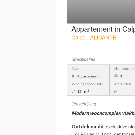
Appartement in Cal
Calpe
,
ALICANTE
Specificaties
Type
Slaapkamers
Appartement
3
Woningoppervlakte
Afstanden
2
154 m
Omschrijving
Modern wooncomplex vlakbij
Ontdek nu dit
exclusieve ni
CALPE van 154 m2, met totaal 