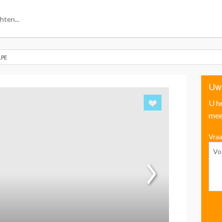
LPE
Uw
U h
mee
Vraa