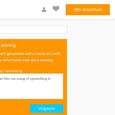
Mijn droomhuis
 woning
eeft gevonden wat u zocht en u wilt
r informatie over deze woning.
g / opmerking
Voornaam
Achternaam
Volgende
Email