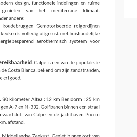
dern design, functionele indelingen en ruime
 genieten van het mediterrane klimaat.
nder andere:
 koudebruggen Gemotoriseerde rolgordijnen
euken is volledig uitgerust met huishoudelijke
Energiebesparend aerothermisch systeem voor
ereikbaarheid
. Calpe is een van de populairste
 de Costa Blanca, bekend om zijn zandstranden,
e erfgoed.
a. 80 kilometer Altea : 12 km Benidorm : 25 km
wegen A-7 en N-332. Golfbanen binnen een straal
evaartclub van Calpe en de jachthaven Puerto
km. afstand.
 Middellandse Zeekust. Geniet binnenkort van