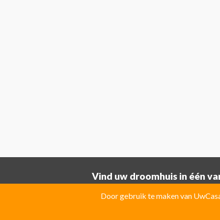
Vind uw droomhuis in één van
Provincie ALICANTE:
Door gebruik te maken van UwCasa 
Albatera
Albir
Algorfa
Almoradi
El Campello
El Carmoli
Elche
Fin