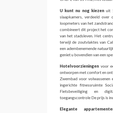
U kunt nu nog kiezen
uit 
slaapkamers, verdeeld over 
loopmeters van het zandstrand v
combineert dit project het c
van het stadsleven. Het centr
terwijl de zoutvlaktes van C
een adembenemende natuurlijk
geniet u bovendien van een spec
Hotelvoorzieningen
voor ee
ontworpen met comfort en onts
Zwembad voor volwassenen en
ingerichte fitnessruimte So
Fietsbeveiliging en digi
toegangscontrole De prijs is in
Elegante appartemente