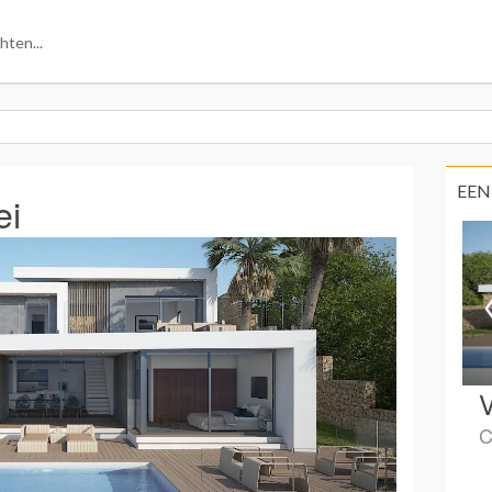
EEN
ei
V
C