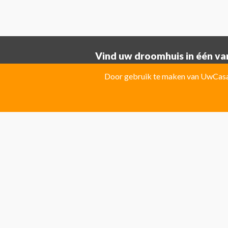
Vind uw droomhuis in één van
Provincie ALICANTE:
Door gebruik te maken van UwCasa 
Albatera
Albir
Algorfa
Almoradi
El Campello
El Carmoli
Elche
Fin
Jacarilla Hurchillo
Javea
La Marin
Pilar de la Horadada
Pinoso
Polo
Provincie Costa Blanca:
Benitachell
CATRAL
Ciudad Que
Las Colinas Golf Resort
Monforte 
Torremanzanas
Provincie Costa Calida:
Avileses
Baños y mendigo
Fuente
Provincie Costa Del Sol:
Algarrobo
Almogia
Álora
Arcos 