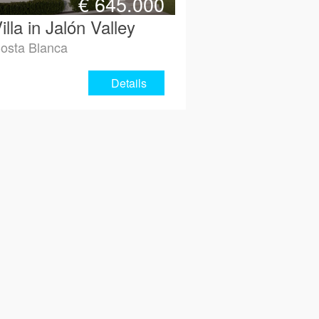
€
645.000
illa in Jalón Valley
osta Blanca
Details