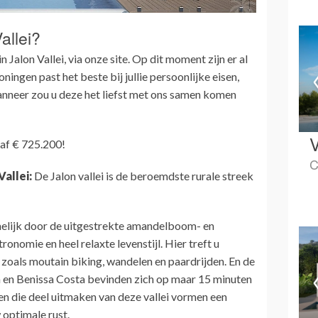
allei?
n Jalon Vallei, via onze site. Op dit moment zijn er al
ingen past het beste bij jullie persoonlijke eisen,
neer zou u deze het liefst met ons samen komen
V
anaf € 725.200!
C
Vallei:
De Jalon vallei is de beroemdste rurale streek
elijk door de uitgestrekte amandelboom- en
onomie en heel relaxte levenstijl. Hier treft u
, zoals moutain biking, wandelen en paardrijden. En de
 en Benissa Costa bevinden zich op maar 15 minuten
en die deel uitmaken van deze vallei vormen een
 optimale rust.