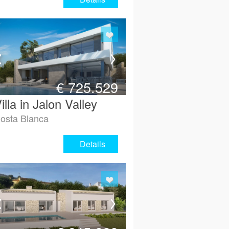
€
725.529
illa in Jalon Valley
osta Blanca
Details