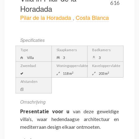
616
Horadada
Pilar de la Horadada
,
Costa Blanca
Specificaties
Type
Slaapkamers
Badkamers
Villa
3
3
Zwembad
Woningoppervlakte
Kaveloppervlakte
2
2
118 m
203 m
Afstanden
Omschrijving
Presentatie voor u
van deze geweldige
villa’s, waar hedendaagse architectuur en
mediterraan design elkaar ontmoeten.