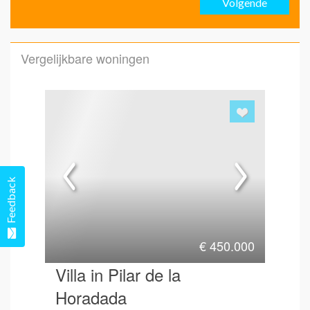
Volgende
Emai
Vergelijkbare woningen
Emai
Hoe 
Feedback
€
450.000
Villa in Pilar de la
Horadada