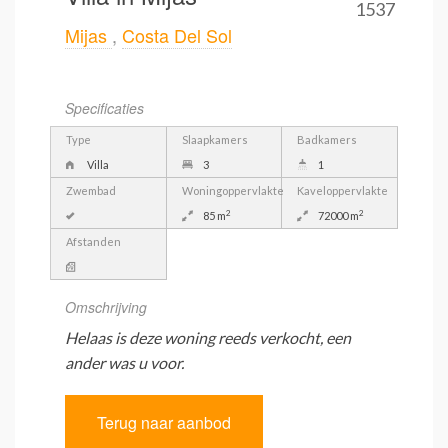
1537
Mijas
,
Costa Del Sol
Specificaties
Type
Slaapkamers
Badkamers
Villa
3
1
Zwembad
Woningoppervlakte
Kaveloppervlakte
2
2
85 m
72000 m
Afstanden
Omschrijving
Helaas is deze woning reeds verkocht, een
ander was u voor.
Terug naar aanbod