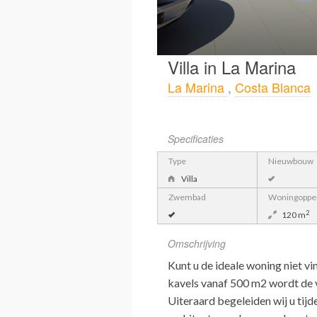
Villa in La Marina
La Marina
,
Costa Blanca
Specificaties
Type
Nieuwbouw
Villa
Zwembad
Woningopper
2
120 m
Omschrijving
Kunt u de ideale woning niet v
kavels vanaf 500 m2 wordt de 
Uiteraard begeleiden wij u tijd