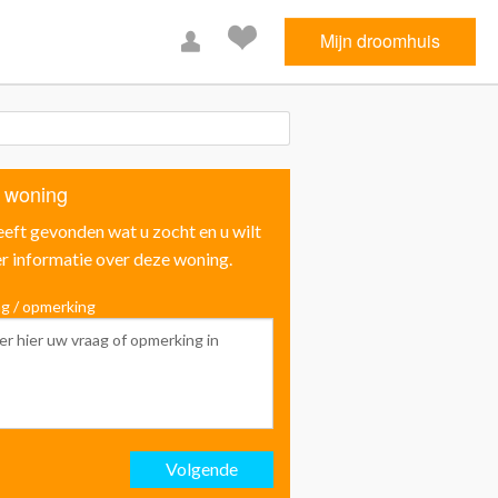
Mijn droomhuis
 woning
eeft gevonden wat u zocht en u wilt
r informatie over deze woning.
g / opmerking
Voornaam
Achternaam
Volgende
Email