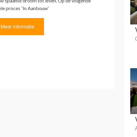
w Spaanse droom tot leven. Op de volgende
hele proces ¨In Aanbouw¨
Meer informatie