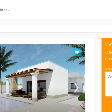
Uw
U h
mee
Vraa