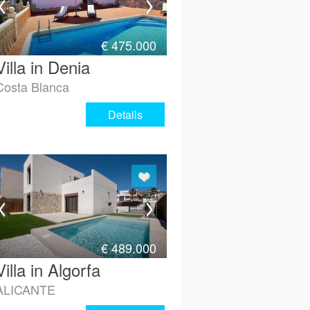
€
475.000
Villa in Denia
Costa Blanca
Details
€
489.000
Villa in Algorfa
ALICANTE