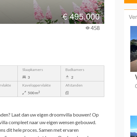
€
495.000
Ver
458
Slaapkamers
Badkamers
3
2
vlakte
Kaveloppervlakte
Afstanden
2
500 m
inden? Laat dan uw eigen droomvilla bouwen! Op
villa compleet naar uw eigen wensen gebouwd.
ens dit hele proces. Samen met ervaren