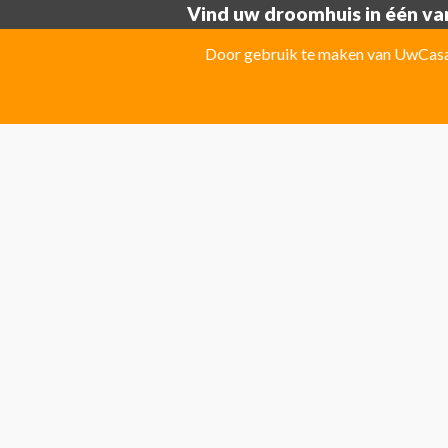
Vind uw droomhuis in één van
Provincie ALICANTE:
Door gebruik te maken van UwCasa 
Albatera
Albir
Algorfa
Almoradi
El Campello
El Carmoli
Elche
Fin
Jacarilla Hurchillo
Javea
La Marin
Pilar de la Horadada
Pinoso
Polo
Provincie Costa Blanca:
Benitachell
CATRAL
Ciudad Que
Las Colinas Golf Resort
Monforte 
Torremanzanas
Provincie Costa Calida:
Avileses
Baños y mendigo
Fuente
Provincie Costa Del Sol:
Algarrobo
Almogia
Álora
Arcos 
El Rosario
Elviria
Guaro
La Cala 
San Pedro de Alcantara
San Roque
Provincie MALAGA:
Alhaurin el Grande
Benahavis
Ben