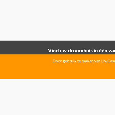
Vind uw droomhuis in één van
Provincie ALICANTE:
Door gebruik te maken van UwCasa 
Albatera
Albir
Algorfa
Almoradi
El Campello
El Carmoli
Elche
Fin
Jacarilla Hurchillo
Javea
La Marin
Pilar de la Horadada
Pinoso
Polo
Provincie Costa Blanca:
Benitachell
CATRAL
Ciudad Que
Las Colinas Golf Resort
Monforte 
Torremanzanas