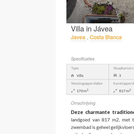
Villa in Jávea
Javea
,
Costa Blanca
Specificaties
Type
Slaapkamers
Villa
3
Woningoppervlakte
Kavelopperv
2
2
170 m
817 m
Omschrijving
Deze charmante traditione
landgoed van 817 m2, met t
zwembad is geheel gelijkvloer