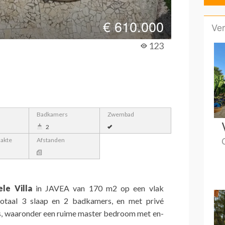
€
610.000
Ver
123
Badkamers
Zwembad
2
lakte
Afstanden
le Villa
in JAVEA van 170 m2 op een vlak
otaal 3 slaap en 2 badkamers, en met privé
s, waaronder een ruime master bedroom met en-