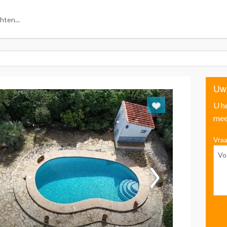
Uw
U h
mee
Vraa