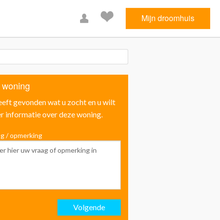
Mijn droomhuis
 woning
eeft gevonden wat u zocht en u wilt
r informatie over deze woning.
g / opmerking
Voornaam
Achternaam
Volgende
Email