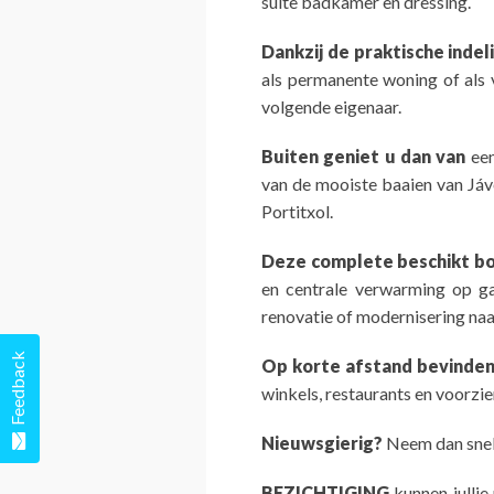
suite badkamer en dressing.
Dankzij de praktische indel
als permanente woning of als 
volgende eigenaar.
Buiten geniet u dan van
een
van de mooiste baaien van Jáv
Portitxol.
Deze complete beschikt b
en centrale verwarming op ga
renovatie of modernisering naa
Feedback
Op korte afstand bevinden
winkels, restaurants en voorzie
Nieuwsgierig?
Neem dan snel 
BEZICHTIGING
kunnen jullie