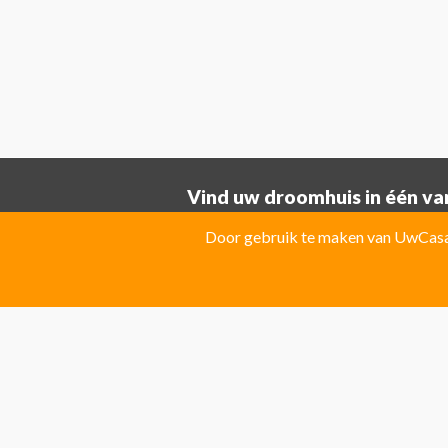
Vind uw droomhuis in één van
Provincie ALICANTE:
Door gebruik te maken van UwCasa 
Albatera
Albir
Algorfa
Almoradi
El Campello
El Carmoli
Elche
Fin
Jacarilla Hurchillo
Javea
La Marin
Pilar de la Horadada
Pinoso
Polo
Provincie Costa Blanca:
Benitachell
CATRAL
Ciudad Que
Las Colinas Golf Resort
Monforte 
Torremanzanas