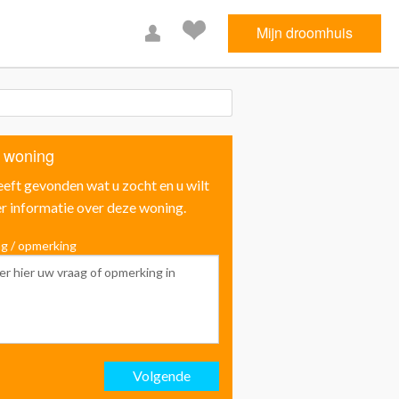
Mijn droomhuis
 woning
eeft gevonden wat u zocht en u wilt
r informatie over deze woning.
g / opmerking
Voornaam
Achternaam
Volgende
Email