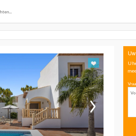
Uw
U h
mee
Vraa