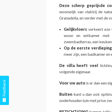
Deze scherp geprijsde c
woonwijk van vlakbij de natu
Granadella, en verder met de vo
Gelijkvloers
verkeert eze 
woon en eetkamer met t
zwembadterras, een keuken, 
Op de eerste verdieping
meer zijn, een badkamer en 
De villa heeft veel
lichtin
volgende eigenaar.
Feedback
Voor uw auto
is er dan een e
Buiten
kunt u dan ook optima
onderhouden tuin met prive z
BEZICHTIGING
kunnen jullie