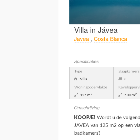
Villa in Jávea
Javea
,
Costa Blanca
Specificaties
Type
Slaapkamers
Villa
3
Woningoppervlakte
Kavelopperv
2
2
125 m
500 m
Omschrijving
KOOPJE!
Wordt u de volgende 
JAVEA van 125 m2 op een vlak
badkamers?