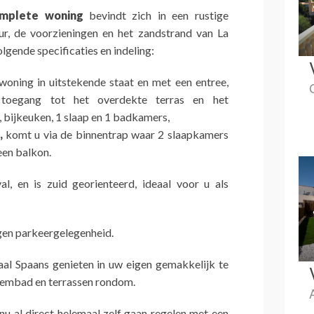
omplete woning
bevindt zich in een rustige
ur, de voorzieningen en het zandstrand van La
lgende specificaties en indeling:
woning in uitstekende staat en met een entree,
oegang tot het overdekte terras en het
bijkeuken, 1 slaap en 1 badkamers,
,
komt u via de binnentrap waar 2 slaapkamers
een balkon.
val, en is zuid georienteerd, ideaal voor u als
igen parkeergelegenheid.
al Spaans genieten in uw eigen gemakkelijk te
wembad en terrassen rondom.
 nu al direct helemaal zelf gaan regelen met een