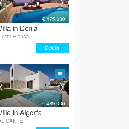
€
475.000
Villa in Denia
Costa Blanca
Details
€
489.000
Villa in Algorfa
ALICANTE