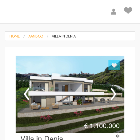
HOME
AANBOD
VILLA IN DENIA
€
1.100.000
Villa in Denia