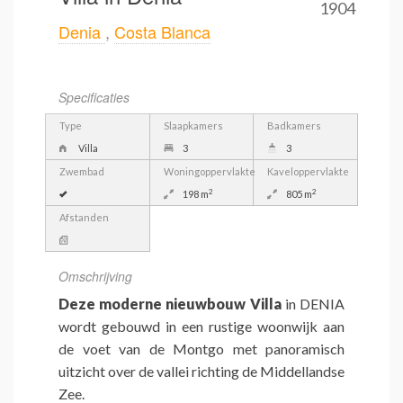
1904
Denia
,
Costa Blanca
Specificaties
Type
Slaapkamers
Badkamers
Villa
3
3
Zwembad
Woningoppervlakte
Kaveloppervlakte
2
2
198 m
805 m
Afstanden
Omschrijving
Deze moderne nieuwbouw Villa
in DENIA
wordt gebouwd in een rustige woonwijk aan
de voet van de Montgo met panoramisch
uitzicht over de vallei richting de Middellandse
Zee.