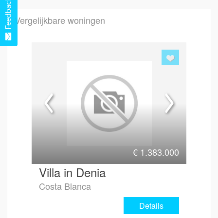
Feedback
Vergelijkbare woningen
Emai
Hoe 
€
1.383.000
Villa in Denia
Costa Blanca
Details