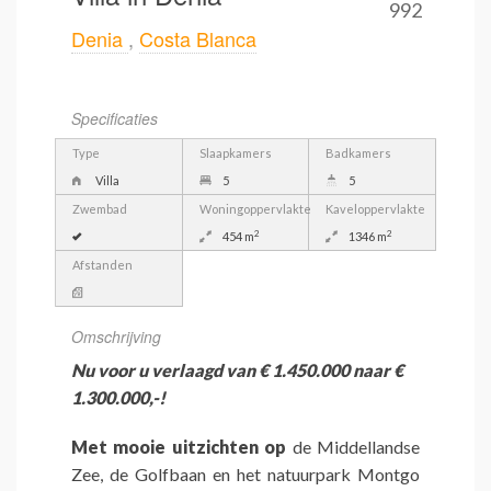
992
Denia
,
Costa Blanca
Specificaties
Type
Slaapkamers
Badkamers
Villa
5
5
Zwembad
Woningoppervlakte
Kaveloppervlakte
2
2
454 m
1346 m
Afstanden
Omschrijving
Nu voor u verlaagd van € 1.450.000 naar €
1.300.000,-!
Met mooie uitzichten op
de Middellandse
Zee, de Golfbaan en het natuurpark Montgo