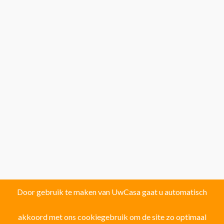
Door gebruik te maken van UwCasa gaat u automatisch
akkoord met ons cookiegebruik om de site zo optimaal
Vind uw droomhuis in één van de volgende