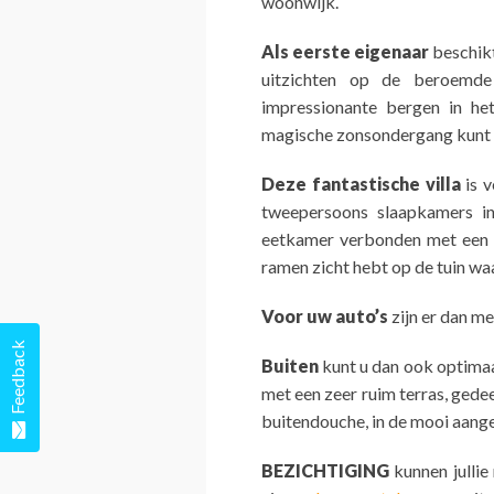
woonwijk.
Als eerste eigenaar
beschikt
uitzichten op de beroemd
impressionante bergen in he
magische zonsondergang kunt 
Deze fantastische villa
is v
tweepersoons slaapkamers in
eetkamer verbonden met een 
ramen zicht hebt op de tuin wa
Voor uw auto’s
zijn er dan me
Feedback
Buiten
kunt u dan ook optima
met een zeer ruim terras, gede
buitendouche, in de mooi aange
BEZICHTIGING
kunnen jullie