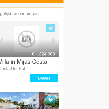
gelijkbare woningen
Email (ter bevestiging)
Maak gelijk een account voor
Hoe bent u bij ons terecht gek
€
1.324.000
Vorige
Beve
Villa in Mijas Costa
Costa Del Sol
Details