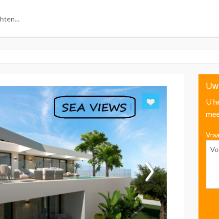
Uw
U h
mee
Vraa