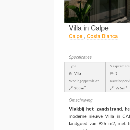
Villa in Calpe
Calpe
,
Costa Blanca
Specificaties
Type
Slaapkamers
Villa
3
Woningoppervlakte
Kavelopperv
2
2
200 m
926 m
Omschrijving
Vlakbij het zandstrand,
het
moderne nieuwe Villa in CA
landgoed van 926 m2, met to