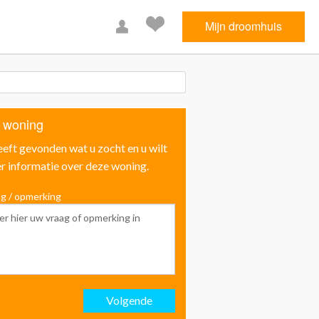
Mijn droomhuis
 woning
eeft gevonden wat u zocht en u wilt
r informatie over deze woning.
g / opmerking
Voornaam
Achternaam
Volgende
Email