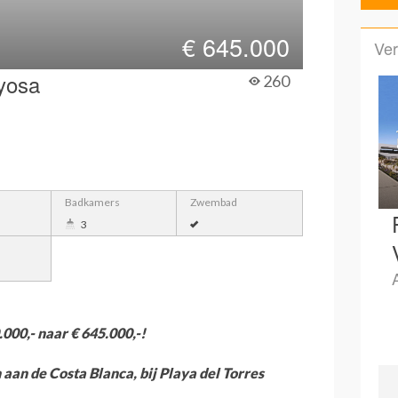
€
645.000
Ver
oyosa
260
Badkamers
Zwembad
3
000,- naar € 645.000,-!
an de Costa Blanca, bij Playa del Torres