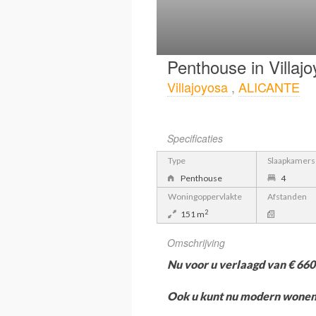
Penthouse in Villaj
Villajoyosa
,
ALICANTE
Specificaties
Type
Slaapkamers
Penthouse
4
Woningoppervlakte
Afstanden
2
151 m
Omschrijving
Nu voor u verlaagd van € 660.
Ook u kunt nu modern wonen a