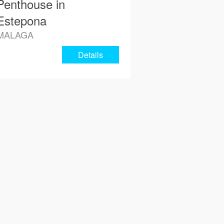
Penthouse in
Estepona
MALAGA
Details