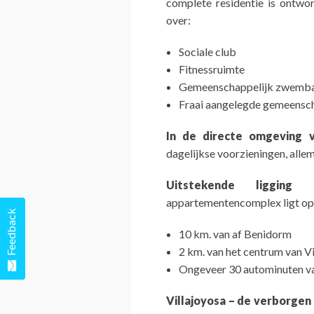
complete residentie is ontwo
over:
Sociale club
Fitnessruimte
Gemeenschappelijk zwemb
Fraai aangelegde gemeensch
In de directe omgeving v
dagelijkse voorzieningen, allem
Uitstekende liggin
appartementencomplex ligt op
Feedback
10 km. van af Benidorm
2 km. van het centrum van Vi
Ongeveer 30 autominuten va
Villajoyosa – de verborgen