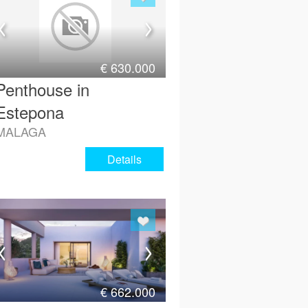
€
630.000
Penthouse in
Estepona
MALAGA
Details
€
662.000