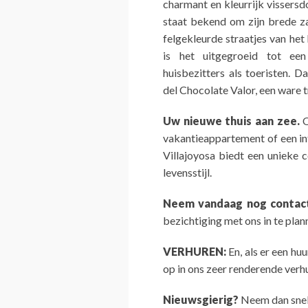
charmant en kleurrijk vissers
staat bekend om zijn brede za
felgekleurde straatjes van he
is het uitgegroeid tot ee
huisbezitters als toeristen. 
del Chocolate Valor, een ware 
Uw nieuwe thuis aan zee.
O
vakantieappartement of een in
Villajoyosa biedt een unieke 
levensstijl.
Neem vandaag nog contac
bezichtiging met ons in te plan
VERHUREN:
En, als er een hu
op in ons zeer renderende ver
Nieuwsgierig?
Neem dan snel 