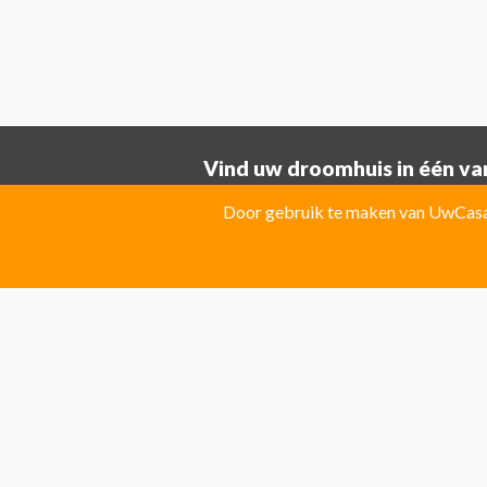
Vind uw droomhuis in één van
Provincie ALICANTE:
Door gebruik te maken van UwCasa 
Albatera
Albir
Algorfa
Almoradi
El Campello
El Carmoli
Elche
Fin
Jacarilla Hurchillo
Javea
La Marin
Pilar de la Horadada
Pinoso
Polo
Provincie Costa Blanca:
Benitachell
CATRAL
Ciudad Que
Las Colinas Golf Resort
Monforte 
Torremanzanas
Provincie Costa Calida:
Avileses
Baños y mendigo
Fuente