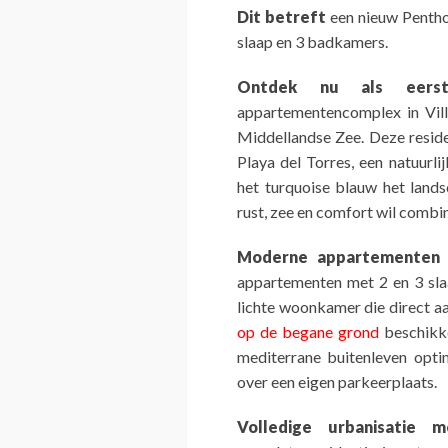
Dit betreft
een nieuw Pentho
slaap en 3 badkamers.
Ontdek nu als eerst
appartementencomplex in Vill
Middellandse Zee. Deze reside
Playa del Torres, een natuurli
het turquoise blauw het lands
rust, zee en comfort wil combi
Moderne appartementen 
appartementen met 2 en 3 sl
lichte woonkamer die direct a
op de begane grond
beschikke
mediterrane buitenleven opti
over een eigen parkeerplaats.
Volledige urbanisatie 