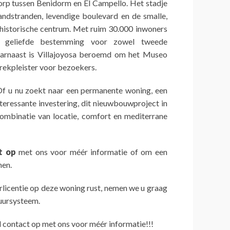
dorp tussen Benidorm en El Campello. Het stadje
ndstranden, levendige boulevard en de smalle,
t historische centrum. Met ruim 30.000 inwoners
n geliefde bestemming voor zowel tweede
Daarnaast is Villajoyosa beroemd om het Museo
trekpleister voor bezoekers.
f u nu zoekt naar een permanente woning, een
teressante investering, dit nieuwbouwproject in
combinatie van locatie, comfort en mediterrane
t op
met ons voor méér informatie of om een
nen.
urlicentie op deze woning rust, nemen we u graag
huursysteem.
contact op met ons voor méér informatie!!!