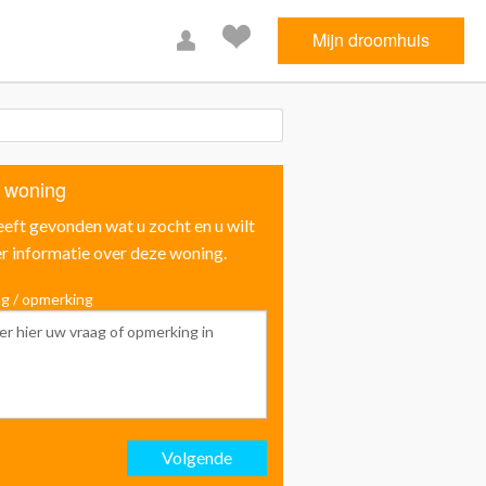
Mijn droomhuis
 woning
eeft gevonden wat u zocht en u wilt
r informatie over deze woning.
g / opmerking
Voornaam
Achternaam
Volgende
Email