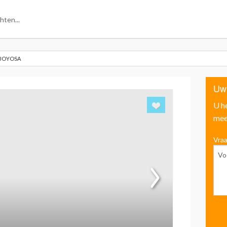
AJOYOSA
Uw
U h
mee
Vraa