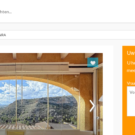
IRA
Uw
U h
mee
Vraa