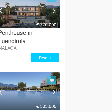
€
770.000
Penthouse in
Fuengirola
MALAGA
Details
€
505.000