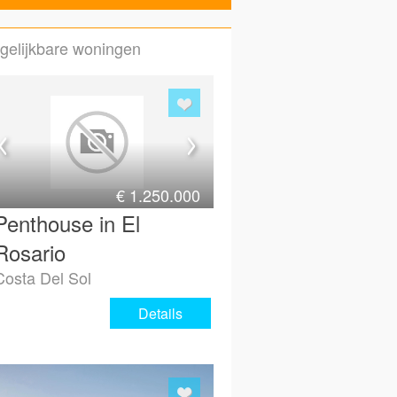
gelijkbare woningen
Email (ter bevestiging)
Maak gelijk een account voor
Hoe bent u bij ons terecht gek
€
1.250.000
Vorige
Beve
Penthouse in El
Rosario
Costa Del Sol
Details