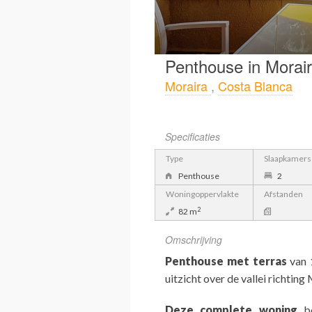
Penthouse in Morai
Moraira
,
Costa Blanca
Specificaties
Type
Slaapkamers
Penthouse
2
Woningoppervlakte
Afstanden
2
82 m
Omschrijving
Penthouse met terras
van 
uitzicht over de vallei richting
Deze complete woning
be