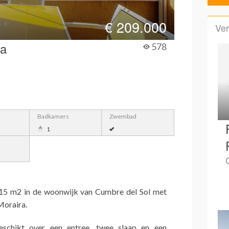
€
209.000
Ver
ra
578
Badkamers
Zwembad
1
15 m2 in de woonwijk van Cumbre del Sol met
 Moraira.
schikt over een entree, twee slaap en een