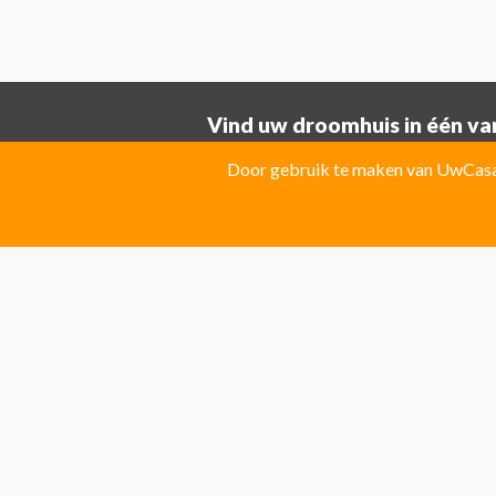
Vind uw droomhuis in één van
Provincie ALICANTE:
Door gebruik te maken van UwCasa 
Albatera
Albir
Algorfa
Almoradi
El Campello
El Carmoli
Elche
Fin
Jacarilla Hurchillo
Javea
La Marin
Pilar de la Horadada
Pinoso
Polo
Provincie Costa Blanca:
Benitachell
CATRAL
Ciudad Que
Las Colinas Golf Resort
Monforte 
Torremanzanas
Provincie Costa Calida:
Avileses
Baños y mendigo
Fuente
Provincie Costa Del Sol:
Algarrobo
Almogia
Álora
Arcos 