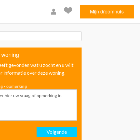
Mijn droomhuis
 woning
eeft gevonden wat u zocht en u wilt
r informatie over deze woning.
g / opmerking
Voornaam
Achternaam
Volgende
Email