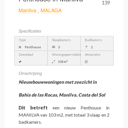
139
Manilva
,
MALAGA
Specificaties
Type
Slaapkamers
Badkamers
Penthouse
3
2
Zwembad
Woningoppervlakte
Afstanden
2
103 m
Omschrijving
Nieuwbouwwoningen met zeezicht in
Bahía de las Rocas, Manilva, Costa del Sol
Dit betreft
een nieuw Penthouse in
MANILVA van 103 m2, met totaal 3 slaap en 2
badkamers.