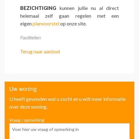
BEZICHTIGING
kunnen jullie nu al direct
helemaal zelf gaan regelen met een
eigen
planvoorstel
op onze site.
Faciliteiten
Terug naar aanbod
Uw woning
U heeft gevonden wat u zocht en u wilt meer informatie
over deze woning.
Vraag / opmerking
Voo