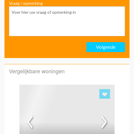
Vraag / opmerking
Voo
Ach
Volgende
Emai
Vergelijkbare woningen
Emai
Hoe 