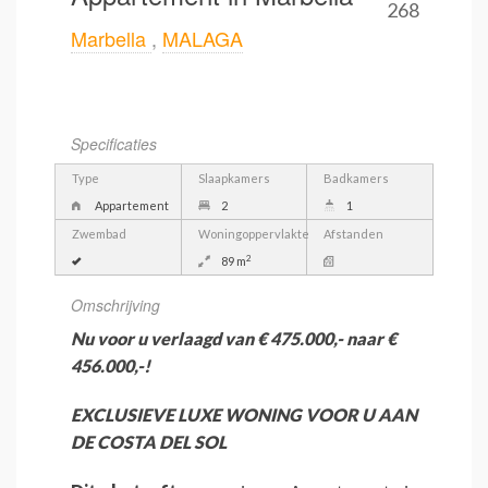
268
Marbella
,
MALAGA
Specificaties
Type
Slaapkamers
Badkamers
Appartement
2
1
Zwembad
Woningoppervlakte
Afstanden
2
89 m
Omschrijving
Nu voor u verlaagd van € 475.000,- naar €
456.000,-!
EXCLUSIEVE LUXE WONING VOOR U AAN
DE COSTA DEL SOL