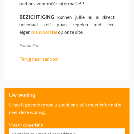
met ons voor méér informatie!!!
BEZICHTIGING
kunnen jullie nu al direct
helemaal zelf gaan regelen met een
eigen
planvoorstel
op onze site.
Faciliteiten
Terug naar aanbod
Uw woning
U heeft gevonden wat u zocht en u wilt meer informatie
over deze woning.
Vraag / opmerking
Voo