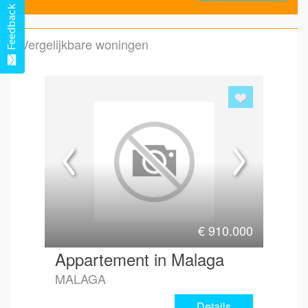
Feedback
Vergelijkbare woningen
Emai
Hoe 
€
910.000
Appartement in Malaga
MALAGA
Details