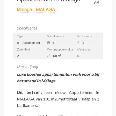
68
Malaga
,
MALAGA
Specificaties
Type
Slaapkamers
Badkamers
Appartement
3
2
Zwembad
Woningoppervlakte
Afstanden
2
131 m
Omschrijving
Luxe boetiek appartementen vlak voor u bij
het strand in Málaga
Dit betreft
een nieuw Appartement in
MALAGA van 131 m2, met totaal 3 slaap en 2
badkamers.