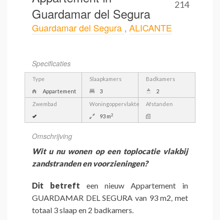
214
Guardamar del Segura
Guardamar del Segura
,
ALICANTE
Specificaties
Type
Slaapkamers
Badkamers
Appartement
3
2
Zwembad
Woningoppervlakte
Afstanden
2
93 m
Omschrijving
Wit u nu wonen op een toplocatie vlakbij
zandstranden en voorzieningen?
Dit betreft
een nieuw Appartement in
GUARDAMAR DEL SEGURA van 93 m2, met
totaal 3 slaap en 2 badkamers.