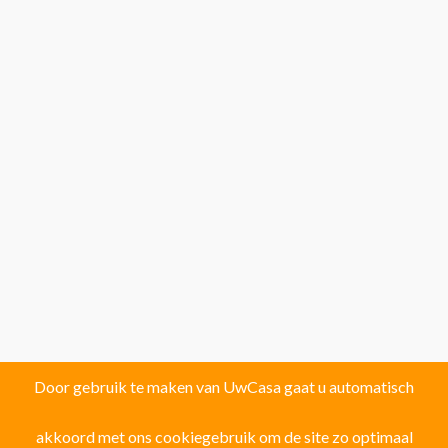
Door gebruik te maken van UwCasa gaat u automatisch
akkoord met ons cookiegebruik om de site zo optimaal
Vind uw droomhuis in één van de volgende