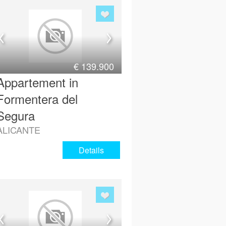
€
139.900
Appartement in
Formentera del
Segura
ALICANTE
Details