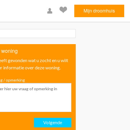
Mijn droomhuis
 woning
eeft gevonden wat u zocht en u wilt
r informatie over deze woning.
g / opmerking
Voornaam
Achternaam
Volgende
Email