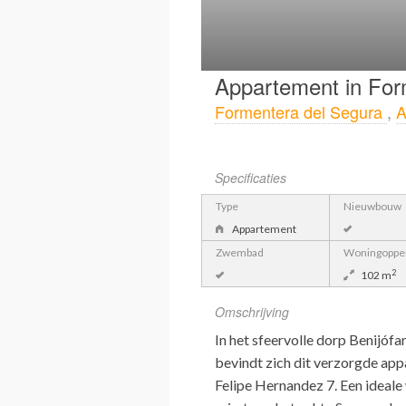
Appartement in For
Formentera del Segura
,
A
Specificaties
Type
Nieuwbouw
Appartement
Zwembad
Woningopper
2
102 m
Omschrijving
In het sfeervolle dorp Benijófa
bevindt zich dit verzorgde app
Felipe Hernandez 7. Een ideale