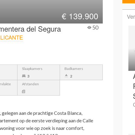
€
139.900
Ver
mentera del Segura
50
LICANTE
Slaapkamers
Badkamers
3
2
vlakte
Afstanden
r, gelegen aan de prachtige Costa Blanca,
artement op de eerste verdieping aan de Calle
 woning voor wie op zoek is naar comfort,