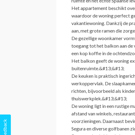
ruimte en het echte Spaanse l
Het appartement beschikt ove
waardoor de woning perfect ges
vakantiewoning. Dankzij de pra
aan, met grote ramen die zorge
De gezellige woonkamer vormt 
toegang tot het balkon aan de 
een kop koffie in de ochtendz
Het balkon geeft de woning ext
buitenruimte.&#13;&#13;
De keuken is praktisch ingeric
werkoppervlak. De slaapkamers 
richten, bijvoorbeeld als kind
thuiswerkplek.&#13;&#13;
De woning ligt in een rustige 
afstand van winkels, restauran
voorzieningen. Daarnaast bevi
Feedback
Segura en diverse golfbanen zi