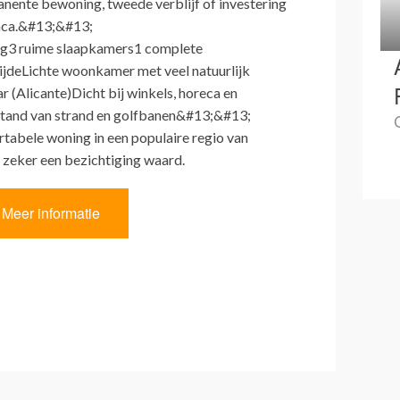
anente bewoning, tweede verblijf of investering
anca.&#13;&#13;
ing3 ruime slaapkamers1 complete
jdeLichte woonkamer met veel natuurlijk
ar (Alicante)Dicht bij winkels, horeca en
stand van strand en golfbanen&#13;&#13;
tabele woning in een populaire regio van
 zeker een bezichtiging waard.
Meer informatie