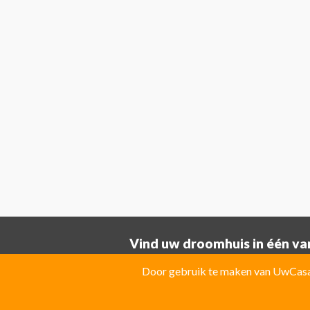
Vind uw droomhuis in één van
Provincie ALICANTE:
Door gebruik te maken van UwCasa 
Albatera
Albir
Algorfa
Almoradi
El Campello
El Carmoli
Elche
Fin