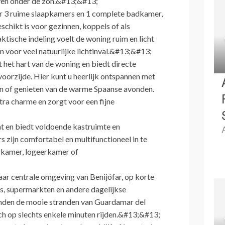
even onder de zon.&#13;&#13;
r 3 ruime slaapkamers en 1 complete badkamer,
chikt is voor gezinnen, koppels of als
ktische indeling voelt de woning ruim en licht
n voor veel natuurlijke lichtinval.&#13;&#13;
het hart van de woning en biedt directe
voorzijde. Hier kunt u heerlijk ontspannen met
on of genieten van de warme Spaanse avonden.
ra charme en zorgt voor een fijne
ht en biedt voldoende kastruimte en
zijn comfortabel en multifunctioneel in te
erkamer, logeerkamer of
maar centrale omgeving van Benijófar, op korte
ts, supermarkten en andere dagelijkse
nden de mooie stranden van Guardamar del
ch op slechts enkele minuten rijden.&#13;&#13;