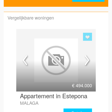
Vergelijkbare woningen
Emai
Hoe 
€
494.000
Appartement in Estepona
MALAGA