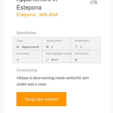
178
Estepona
Estepona
,
MALAGA
Specificaties
Type
Slaapkamers
Badkamers
Appartement
1
1
Zwembad
Woningoppervlakte
Afstanden
2
65 m
Omschrijving
Helaas is deze woning reeds verkocht, een
ander was u voor.
Terug naar aanbod