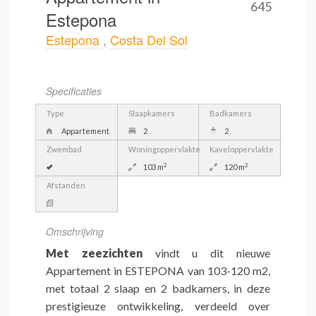
645
Estepona
Estepona
,
Costa Del Sol
Specificaties
Type
Slaapkamers
Badkamers
Appartement
2
2
Zwembad
Woningoppervlakte
Kaveloppervlakte
2
2
103 m
120 m
Afstanden
Omschrijving
Met zeezichten
vindt u dit nieuwe
Appartement in ESTEPONA van 103-120 m2,
met totaal 2 slaap en 2 badkamers, in deze
prestigieuze ontwikkeling, verdeeld over