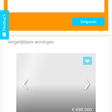
Ach
Feedback
Volgende
Emai
Vergelijkbare woningen
Emai
Hoe 
€
695.000