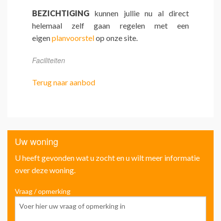
BEZICHTIGING
kunnen jullie nu al direct
helemaal zelf gaan regelen met een
eigen
planvoorstel
op onze site.
Faciliteiten
Terug naar aanbod
Uw woning
U heeft gevonden wat u zocht en u wilt meer informatie
over deze woning.
Vraag / opmerking
Voo