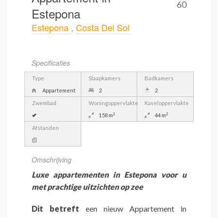
60
Estepona
Estepona
,
Costa Del Sol
Specificaties
Type
Slaapkamers
Badkamers
Appartement
2
2
Zwembad
Woningoppervlakte
Kaveloppervlakte
2
2
158 m
44 m
Afstanden
Omschrijving
Luxe appartementen in Estepona voor u
met prachtige uitzichten op zee
Dit betreft
een nieuw Appartement in