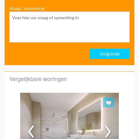
Vraag / opmerking
Voo
Ach
Volgende
Emai
Vergelijkbare woningen
Emai
Hoe 