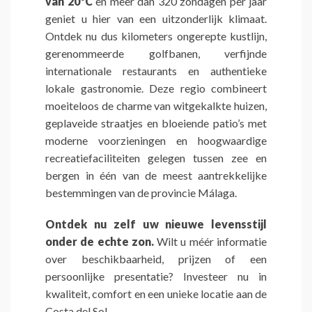
van 20°C
en meer dan 320 zondagen per jaar
geniet u hier van een uitzonderlijk klimaat.
Ontdek nu dus kilometers ongerepte kustlijn,
gerenommeerde golfbanen, verfijnde
internationale restaurants en authentieke
lokale gastronomie. Deze regio combineert
moeiteloos de charme van witgekalkte huizen,
geplaveide straatjes en bloeiende patio’s met
moderne voorzieningen en hoogwaardige
recreatiefaciliteiten gelegen tussen zee en
bergen in één van de meest aantrekkelijke
bestemmingen van de provincie Málaga.
Ontdek nu zelf uw nieuwe levensstijl
onder de echte zon.
Wilt u méér informatie
over beschikbaarheid, prijzen of een
persoonlijke presentatie? Investeer nu in
kwaliteit, comfort en een unieke locatie aan de
Costa del Sol.