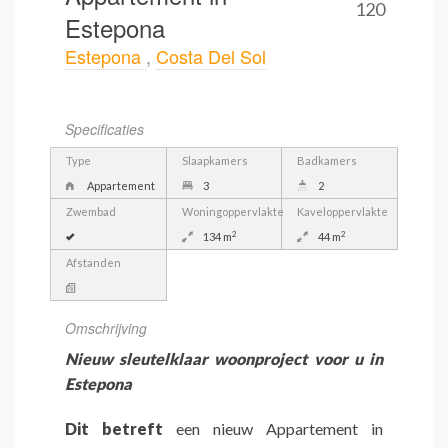
120
Estepona
Estepona
,
Costa Del Sol
Specificaties
Type
Slaapkamers
Badkamers
Appartement
3
2
Zwembad
Woningoppervlakte
Kaveloppervlakte
2
2
134 m
44 m
Afstanden
Omschrijving
Nieuw sleutelklaar woonproject voor u in
Estepona
Dit betreft
een nieuw Appartement in