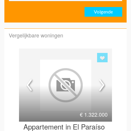
Volgende
Emai
Vergelijkbare woningen
Emai
Hoe 
€
1.322.000
Appartement in El Paraíso