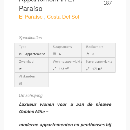
187
Paraíso
El Paraíso
,
Costa Del Sol
Specificaties
Type
Slaapkamers
Badkamers
Appartement
4
3
Zwembad
Woningoppervlakte
Kaveloppervlakte
2
2
143 m
171 m
Afstanden
Omschrijving
Luxueus wonen voor u aan de nieuwe
Golden Mile –
moderne appartementen en penthouses bij