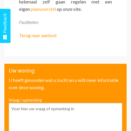
helemaal zelf gaan regelen met een
eigen
planvoorstel
op onze site.
Feedback
Faciliteiten
Terug naar aanbod
Uw woning
U heeft gevonden wat u zocht en u wilt meer informatie
over deze woning.
Vraag / opmerking
Voo
Ach