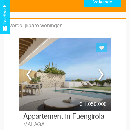
Volgende
Emai
Feedback
Vergelijkbare woningen
Emai
Hoe 
€
1.056.000
Appartement in Fuengirola
MALAGA