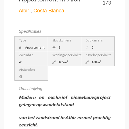
173
Albir
,
Costa Blanca
Specificaties
Type
Slaapkamers
Badkamers
Appartement
3
2
Zwembad
Woningoppervlakte
Kaveloppervlakte
2
2
105 m
168 m
Afstanden
Omschrijving
Modern en exclusief nieuwbouwproject
gelegen op wandelafstand
van het zandstrand in Albir en met prachtig
zeezicht.