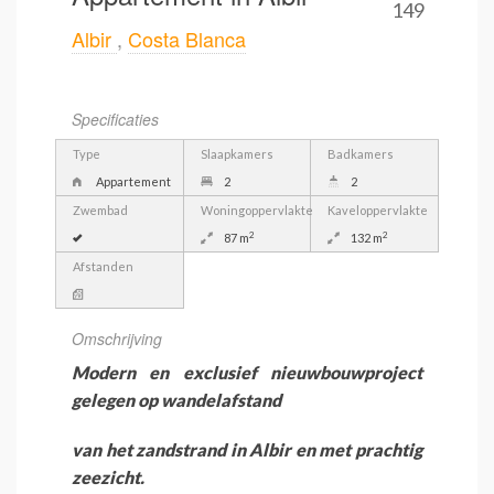
149
Albir
,
Costa Blanca
Specificaties
Type
Slaapkamers
Badkamers
Appartement
2
2
Zwembad
Woningoppervlakte
Kaveloppervlakte
2
2
87 m
132 m
Afstanden
Omschrijving
Modern en exclusief nieuwbouwproject
gelegen op wandelafstand
van het zandstrand in Albir en met prachtig
zeezicht.