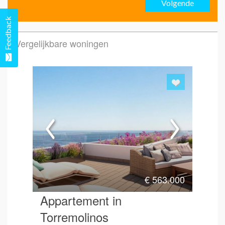
Volgende
Emai
Feedback
Vergelijkbare woningen
Emai
Hoe 
€
563.000
Appartement in
Torremolinos