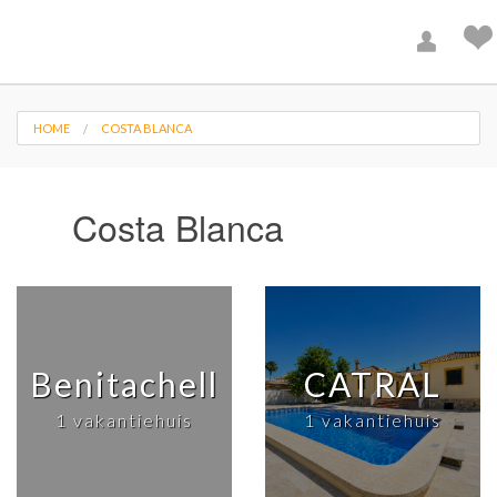
HOME
COSTA BLANCA
Costa Blanca
Benitachell
CATRAL
1 vakantiehuis
1 vakantiehuis