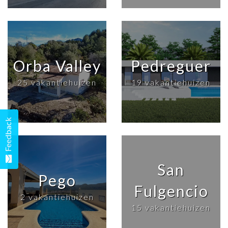
Orba Valley
Pedreguer
25 vakantiehuizen
19 vakantiehuizen
Feedback
San
Pego
Fulgencio
2 vakantiehuizen
15 vakantiehuizen